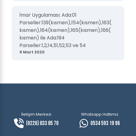
İmar Uygulaması: Ada:01
Parseller:139(kısmen),154(kısmen),163(
kısmen),164(kısmen),165(kısmen),166(
kısmen) ile Ada:194
Parseller:1,2,14,51,52,53 ve 54
9 Mart 2020
İletişim Merkezi
Whatsapp Hattımız
(0226) 833 85 70
0534 593 19 96