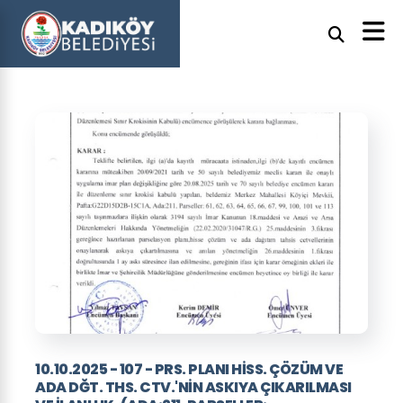
10.10.2025 - 107 - PRS. PLANI HISS. ÇÖZÜM VE
ADA DĞT. THS. CTV.'NIN ASKIYA ÇIKARILMASI