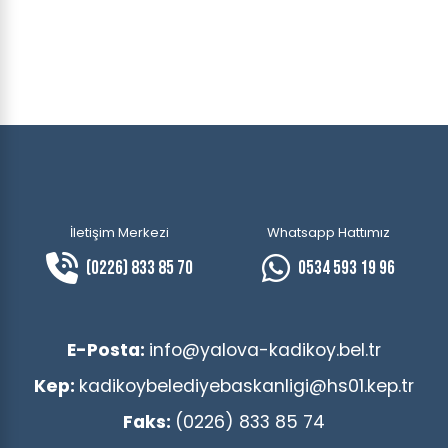
İletişim Merkezi
Whatsapp Hattımız
(0226) 833 85 70
0534 593 19 96
E-Posta:
info@yalova-kadikoy.bel.tr
Kep:
kadikoybelediyebaskanligi@hs01.kep.tr
Faks:
(0226) 833 85 74