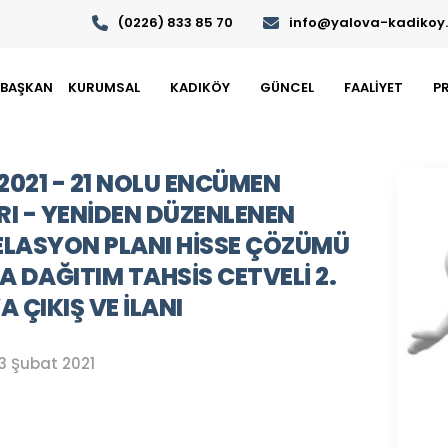
(0226) 833 85 70
info@yalova-kadikoy.b
BAŞKAN
KURUMSAL
KADIKÖY
GÜNCEL
FAALİYET
P
.2021 - 21 NOLU ENCÜMEN
I - YENIDEN DÜZENLENEN
LASYON PLANI HISSE ÇÖZÜMÜ
A DAĞITIM TAHSIS CETVELI 2.
A ÇIKIŞ VE İLANI
3 Şubat 2021