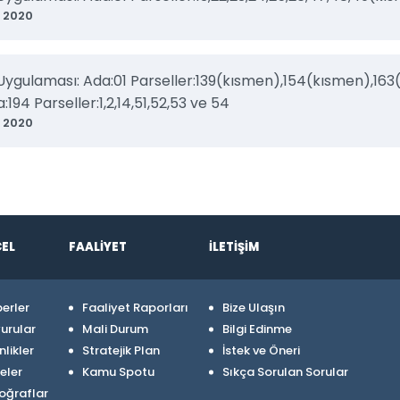
 2020
Uygulaması: Ada:01 Parseller:139(kısmen),154(kısmen),16
a:194 Parseller:1,2,14,51,52,53 ve 54
 2020
EL
FAALİYET
İLETİŞİM
erler
Faaliyet Raporları
Bize Ulaşın
urular
Mali Durum
Bilgi Edinme
nlikler
Stratejik Plan
İstek ve Öneri
eler
Kamu Spotu
Sıkça Sorulan Sorular
oğraflar