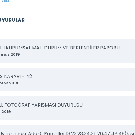
VELİ
DUYURULAR
YILI KURUMSAL MALİ DURUM VE BEKLENTİLER RAPORU
mmuz 2019
S KARARI - 42
stos 2019
AL FOTOĞRAF YARIŞMASI DUYURUSU
l 2019
Uygulaması: Ada:01 Parseller:13,22,23,24,25,26,47,48,49(kı