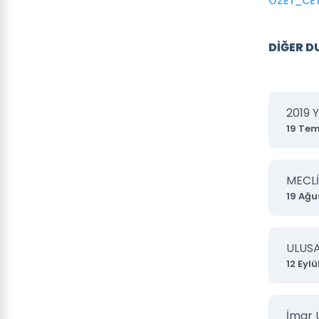
ÖZET_CET
DİĞER 
2019 
19 Te
MECLİ
19 Ağu
ULUS
12 Eylü
İmar 