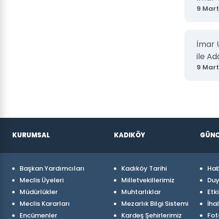
9 Mart
İmar 
ile Ad
9 Mart
KURUMSAL
KADIKÖY
GÜNC
Başkan Yardımcıları
Kadıköy Tarihi
Hab
Meclis Üyeleri
Milletvekillerimiz
Duy
Müdürlükler
Muhtarlıklar
Etki
Meclis Kararları
Mezarlık Bilgi Sistemi
İhal
Encümenler
Kardeş Şehirlerimiz
Fot