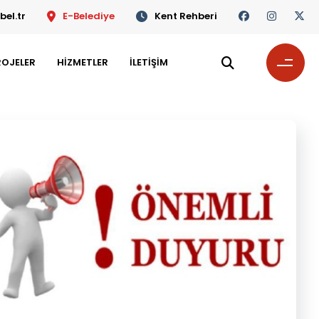
el.tr
E-Belediye
Kent Rehberi
ROJELER
HİZMETLER
İLETİŞİM