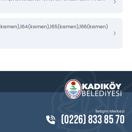
3(kısmen),164(kısmen),165(kısmen),166(kısmen)
İletişim Merkezi
(0226) 833 85 70