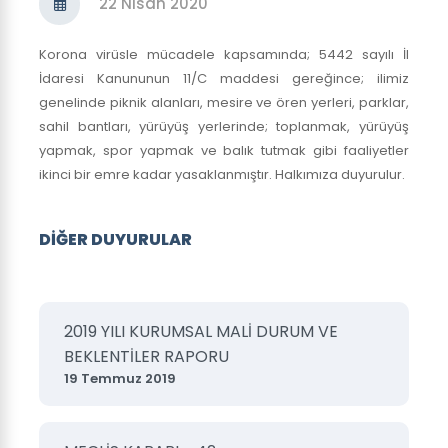
22 Nisan 2020
Korona virüsle mücadele kapsamında; 5442 sayılı İl
İdaresi Kanununun 11/C maddesi gereğince; ilimiz
genelinde piknik alanları, mesire ve ören yerleri, parklar,
sahil bantları, yürüyüş yerlerinde; toplanmak, yürüyüş
yapmak, spor yapmak ve balık tutmak gibi faaliyetler
ikinci bir emre kadar yasaklanmıştır. Halkımıza duyurulur.
DİĞER DUYURULAR
2019 YILI KURUMSAL MALİ DURUM VE
BEKLENTİLER RAPORU
19 Temmuz 2019