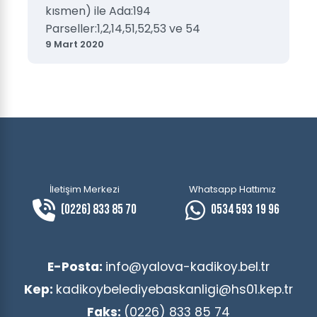
kısmen) ile Ada:194
Parseller:1,2,14,51,52,53 ve 54
9 Mart 2020
İletişim Merkezi
Whatsapp Hattımız
(0226) 833 85 70
0534 593 19 96
E-Posta:
info@yalova-kadikoy.bel.tr
Kep:
kadikoybelediyebaskanligi@hs01.kep.tr
Faks:
(0226) 833 85 74