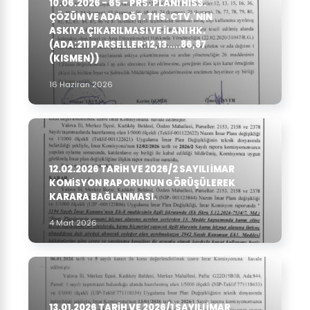
10.06.2026 - 65 - PRS. PLANI HISS.
ÇÖZÜM VE ADA DĞT. THS. CTV.'NIN
ASKIYA ÇIKARILMASI VE ILANI HK.
(ADA:211 PARSELLER:12,13.....86,87
(KISMEN))
16 Haziran 2026
12.02.2026 TARIH VE 2026/2 SAYILI İMAR
KOMISYON RAPORUNUN GÖRÜŞÜLEREK
KARARA BAĞLANMASI.
4 Mart 2026
13.01.2026 TARIH VE 2026/1 SAYILI İMAR