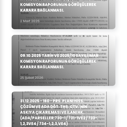
KOMISYON RAPORUNUN GÖRÜŞÜLEREK
KARARA BAĞLANMASI.
2 Mart 2026
09.10.2025 TARIH VE 2025/10 SAYILI İMAR
KOMISYON RAPORUNUN GÖRÜŞÜLEREK
KARARA BAĞLANMASI.
25 Şubat 2026
31.12.2025 - 160 - PRS. PLANI HISS.
ÇÖZÜM VE ADA DĞT. THS. CTV.'NIN
ASKIYA ÇIKARILMASI VE ILANI HK.
(ADA/PARSELLER:730-1 / 731-1VE2 / 733-
1,2,3VE4 / 734-1,2,3,VE4)