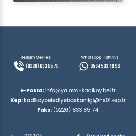
İletişim Merkezi
Whatsapp Hattımız
(0226) 833 85 70
0534 593 19 96
E-Posta:
info@yalova-kadikoy.bel.tr
Kep:
kadikoybelediyebaskanligi@hs01.kep.tr
Faks:
(0226) 833 85 74