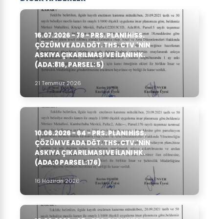
16.07.2026 - 79 - PRS. PLANI HISS.
ÇÖZÜM VE ADA DĞT. THS. CTV.'NIN
ASKIYA ÇIKARILMASI VE ILANI HK.
(ADA:816, PARSEL: 5)
21 Temmuz 2026
10.06.2026 - 64 - PRS. PLANI HISS.
ÇÖZÜM VE ADA DĞT. THS. CTV.'NIN
ASKIYA ÇIKARILMASI VE ILANI HK.
(ADA:0 PARSEL:176)
16 Haziran 2026