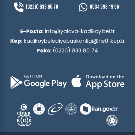
(0226) 833 85 70
0534 593 19 96
E-Posta:
info@yalova-kadikoy.bel.tr
Kep:
kadikoybelediyebaskanligi@hs01.kep.tr
Faks:
(0226) 833 85 74