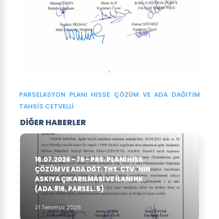
PARSELASYON PLANI HİSSE ÇÖZÜM VE ADA DAĞITIM
TAHSİS CETVELLİ
DİĞER HABERLER
16.07.2026 - 79 - PRS. PLANI HISS.
ÇÖZÜM VE ADA DĞT. THS. CTV.'NIN
ASKIYA ÇIKARILMASI VE ILANI HK.
(ADA:816, PARSEL: 5)
21 Temmuz 2026