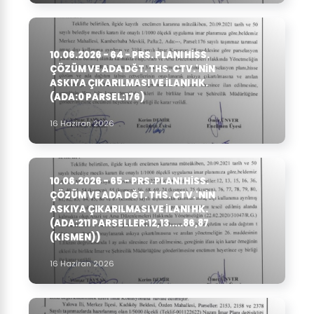
10.06.2026 - 64 - PRS. PLANI HISS.
ÇÖZÜM VE ADA DĞT. THS. CTV.'NIN
ASKIYA ÇIKARILMASI VE ILANI HK.
(ADA:0 PARSEL:176)
16 Haziran 2026
10.06.2026 - 65 - PRS. PLANI HISS.
ÇÖZÜM VE ADA DĞT. THS. CTV.'NIN
ASKIYA ÇIKARILMASI VE ILANI HK.
(ADA:211 PARSELLER:12,13.....86,87
(KISMEN))
16 Haziran 2026