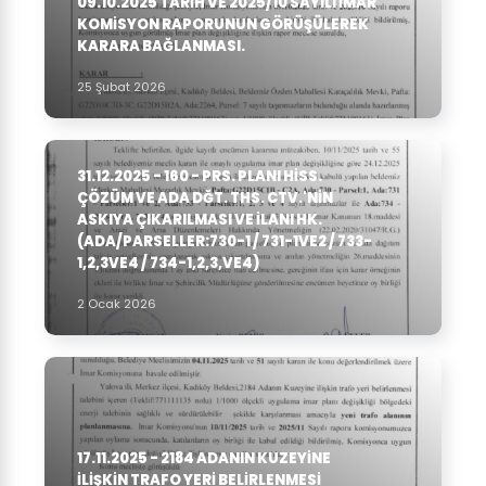
09.10.2025 TARIH VE 2025/10 SAYILI İMAR
KOMISYON RAPORUNUN GÖRÜŞÜLEREK
KARARA BAĞLANMASI.
25 Şubat 2026
31.12.2025 - 160 - PRS. PLANI HISS.
ÇÖZÜM VE ADA DĞT. THS. CTV.'NIN
ASKIYA ÇIKARILMASI VE ILANI HK.
(ADA/PARSELLER:730-1 / 731-1VE2 / 733-
1,2,3VE4 / 734-1,2,3,VE4)
2 Ocak 2026
17.11.2025 - 2184 ADANIN KUZEYINE
ILIŞKIN TRAFO YERI BELIRLENMESI