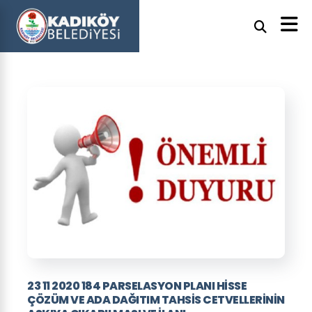
23 11 2020 184 PARSELASYON PLANI HISSE
ÇÖZÜM VE ADA DAĞITIM TAHSIS CETVELLERININ