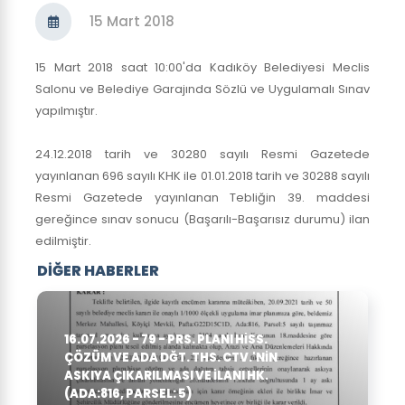
15 Mart 2018
15 Mart 2018 saat 10:00'da Kadıköy Belediyesi Meclis
Salonu ve Belediye Garajında Sözlü ve Uygulamalı Sınav
yapılmıştır.
24.12.2018 tarih ve 30280 sayılı Resmi Gazetede
yayınlanan 696 sayılı KHK ile 01.01.2018 tarih ve 30288 sayılı
Resmi Gazetede yayınlanan Tebliğin 39. maddesi
gereğince sınav sonucu (Başarılı-Başarısız durumu) ilan
edilmiştir.
DİĞER HABERLER
16.07.2026 - 79 - PRS. PLANI HISS.
ÇÖZÜM VE ADA DĞT. THS. CTV.'NIN
ASKIYA ÇIKARILMASI VE ILANI HK.
(ADA:816, PARSEL: 5)