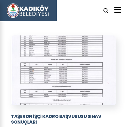
TAŞERON İŞÇİ KADRO BAŞVURUSU SINAV
SONUÇLARI