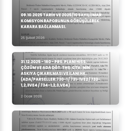
09.10.2025 TARIH VE 2025/10 SAYILI İMAR
KOMISYON RAPORUNUN GÖRÜŞÜLEREK
KARARA BAĞLANMASI.
25 Şubat 2026
31.12.2025 - 160 - PRS. PLANI HISS.
ÇÖZÜM VE ADA DĞT. THS. CTV.'NIN
ASKIYA ÇIKARILMASI VE ILANI HK.
(ADA/PARSELLER:730-1 / 731-1VE2 / 733-
1,2,3VE4 / 734-1,2,3,VE4)
2 Ocak 2026