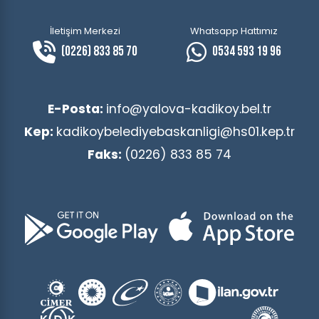
İletişim Merkezi
Whatsapp Hattımız
(0226) 833 85 70
0534 593 19 96
E-Posta:
info@yalova-kadikoy.bel.tr
Kep:
kadikoybelediyebaskanligi@hs01.kep.tr
Faks:
(0226) 833 85 74