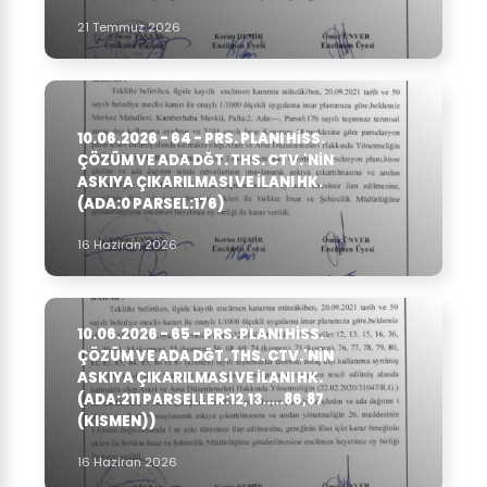
21 Temmuz 2026
10.06.2026 - 64 - PRS. PLANI HISS.
ÇÖZÜM VE ADA DĞT. THS. CTV.'NIN
ASKIYA ÇIKARILMASI VE ILANI HK.
(ADA:0 PARSEL:176)
16 Haziran 2026
10.06.2026 - 65 - PRS. PLANI HISS.
ÇÖZÜM VE ADA DĞT. THS. CTV.'NIN
ASKIYA ÇIKARILMASI VE ILANI HK.
(ADA:211 PARSELLER:12,13.....86,87
(KISMEN))
16 Haziran 2026