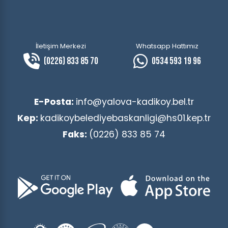
İletişim Merkezi
Whatsapp Hattımız
(0226) 833 85 70
0534 593 19 96
E-Posta:
info@yalova-kadikoy.bel.tr
Kep:
kadikoybelediyebaskanligi@hs01.kep.tr
Faks:
(0226) 833 85 74