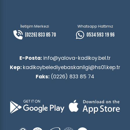
İletişim Merkezi
Whatsapp Hattımız
(0226) 833 85 70
0534 593 19 96
E-Posta:
info@yalova-kadikoy.bel.tr
Kep:
kadikoybelediyebaskanligi@hs01.kep.tr
Faks:
(0226) 833 85 74